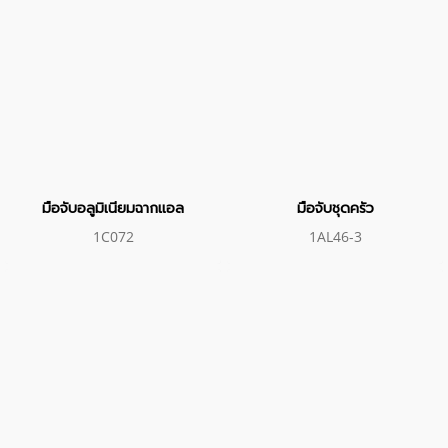
มือจับอลูมิเนียมฉากแอล
มือจับชุดครัว
1C072
1AL46-3