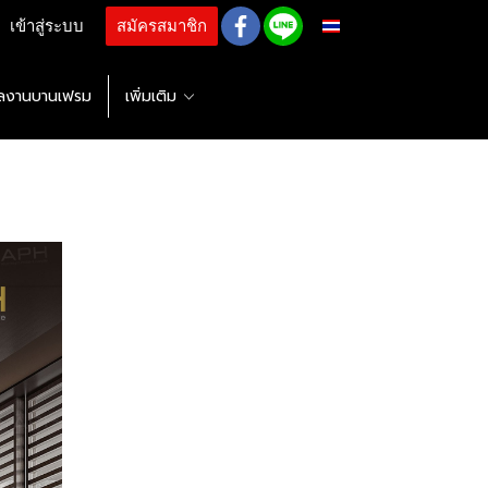
เข้าสู่ระบบ
สมัครสมาชิก
TH
ลงานบานเฟรม
เพิ่มเติม