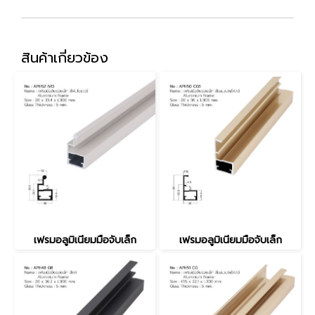
สินค้าเกี่ยวข้อง
เฟรมอลูมิเนียมมือจับเล็ก
เฟรมอลูมิเนียมมือจับเล็ก