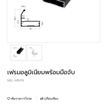
เฟรมอลูมิเนียมพร้อมมือจับ
SKU : APH76
เพิ่มรายการโปรด
เปรียบเทียบ