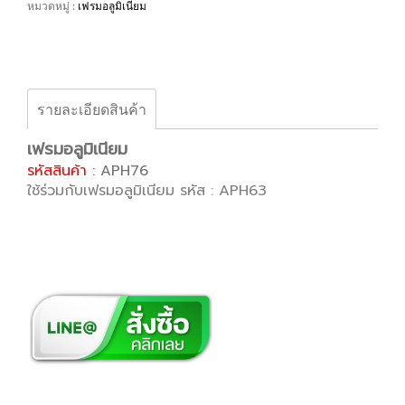
หมวดหมู่ :
เฟรมอลูมิเนียม
รายละเอียดสินค้า
เฟรมอลูมิเนียม
รหัสสินค้า :
APH76
ใช้ร่วมกับเฟรมอลูมิเนียม รหัส : APH63