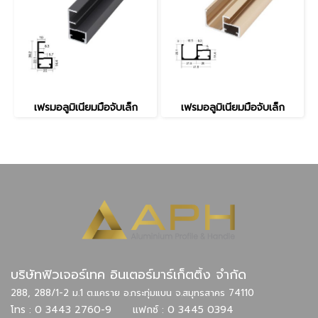
เฟรมอลูมิเนียมมือจับเล็ก
เฟรมอลูมิเนียมมือจับเล็ก
บริษัทฟิวเจอร์เทค อินเตอร์มาร์เก็ตติ้ง จำกัด
288, 288/1-2 ม.1 ต.แคราย อ.กระทุ่มแบน จ.สมุทรสาคร 74110
โทร : 0 3443 2760-9 แฟกซ์ : 0 3445 0394